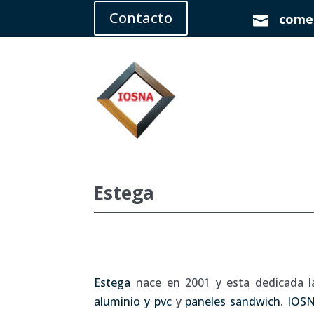
Contacto
comer

Estega
Estega
nace en 2001 y esta dedicada l
aluminio y pvc
y
paneles sandwich
.
IOS