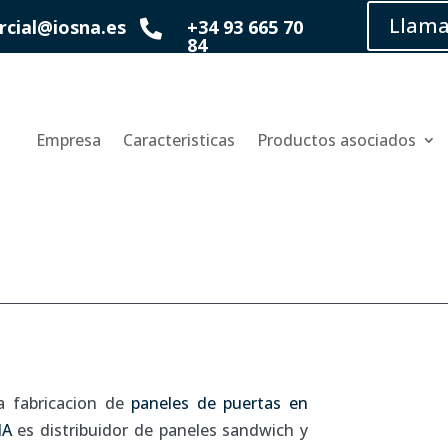
Llama
cial@iosna.es
+34 93 665 70

84
Empresa
Caracteristicas
Productos asociados
a fabricacion de
paneles de puertas en
NA
es distribuidor de paneles sandwich y