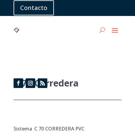
Contacto
comercial@iosna.es

+34 93 665 70 84

Llamar
C 70 Corredera
Sistema C 70 CORREDERA PVC